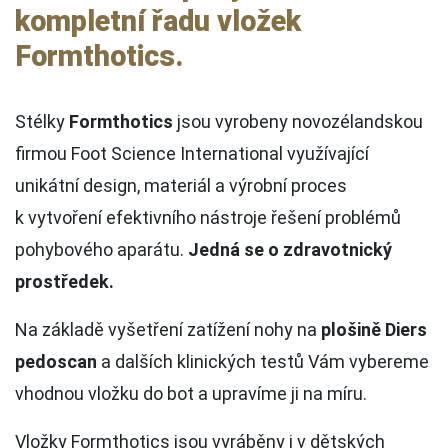
vyšetření znamének
kompletní řadu vložek
Formthotics.
Plastika očních víček – blefaroplastika
Stélky
Formthotics
jsou vyrobeny novozélandskou
firmou Foot Science International využívající
unikátní design, materiál a výrobní proces
k vytvoření efektivního nástroje řešení problémů
pohybového aparátu.
Jedná se o zdravotnický
prostředek.
Na základě vyšetření zatížení nohy na
plošině Diers
pedoscan
a dalších klinických testů Vám vybereme
vhodnou vložku do bot a upravíme ji na míru.
Vložky Formthotics jsou vyráběny i v dětských