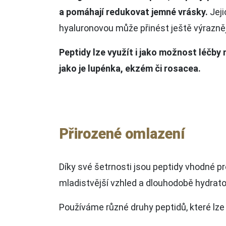
a pomáhají redukovat jemné vrásky.
Jej
hyaluronovou může přinést ještě výrazněj
Peptidy lze využít i jako možnost léčby
jako je lupénka, ekzém či rosacea.
Přirozené omlazení
Díky své šetrnosti jsou peptidy vhodné pr
mladistvější vzhled a dlouhodobě hydrat
Používáme různé druhy peptidů, které lze ap