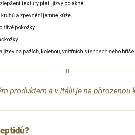
lepšení textury pleti, jizvy po akné.
kruhů a zpevnění jemné kůže.
itlivé pokožky.
pokožky.
 jizev na pažích, kolenou, vnitřních stehnech nebo břiše
ým produktem a v Itálii je na přirozenou 
peptidů?