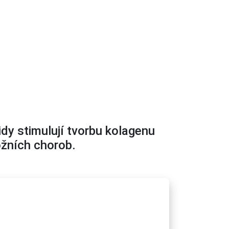
idy stimulují tvorbu kolagenu
kožních chorob.