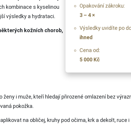
Opakování zákroku:
ich kombinace s kyselinou
3 – 4 ×
ší výsledky a hydrataci.
Výsledky uvidíte po d
 některých kožních chorob,
ihned
Cena od:
5 000 Kč
o ženy i muže, kteří hledají přirozené omlazení bez výra
ovaná pokožka.
likovat na obličej, kruhy pod očima, krk a dekolt, ruce i 