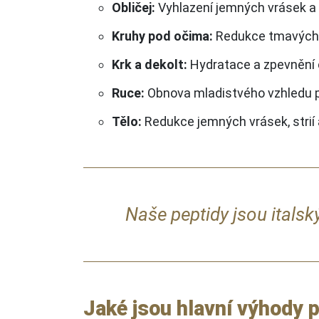
Obličej:
Vyhlazení jemných vrásek a z
Kruhy pod očima:
Redukce tmavých 
Krk a dekolt:
Hydratace a zpevnění c
Ruce:
Obnova mladistvého vzhledu 
Tělo:
Redukce jemných vrásek, strií a
Naše peptidy jsou italsk
Jaké jsou hlavní výhody 