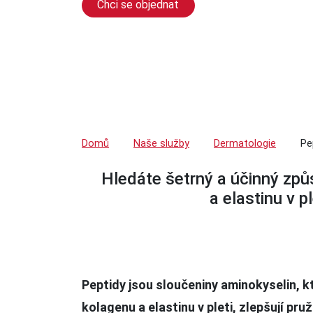
Chci se objednat
Plastika očních víček – blefaroplast
Domů
Naše služby
Dermatologie
Pe
Hledáte šetrný a účinný způs
a elastinu v p
Peptidy jsou sloučeniny aminokyselin, kt
kolagenu a elastinu v pleti, zlepšují pr