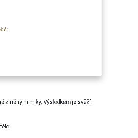
obě:
zné změny mimiky. Výsledkem je svěží,
tělo: