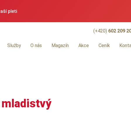
ší pleti
ní ceny -20 %!
(+420)
602 209 2
Služby
O nás
Magazín
Akce
Ceník
Kont
zvýhodněné ceny
paží
rý potěší
a mladistvý
 preventivní vyšetření znamének