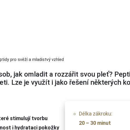
ika
ptidy pro svěží a mladistvý vzhled
ob, jak omladit a rozzářit svou pleť? Pept
leti. Lze je využít i jako řešení některých 
Délka zákroku:
eré stimulují tvorbu
20 – 30 minut
užnost i hydrataci pokožky