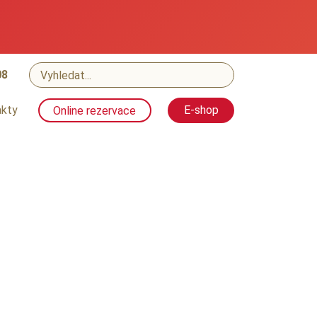
08
akty
Online rezervace
E-shop