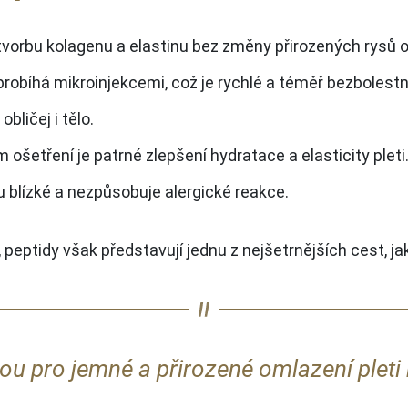
tvorbu kolagenu a elastinu bez změny přirozených rysů o
robíhá mikroinjekcemi, což je rychlé a téměř bezbolestn
bličej i tělo.
m ošetření je patrné zlepšení hydratace a elasticity pleti
lu blízké a nezpůsobuje alergické reakce.
, peptidy však představují jednu z nejšetrnějších cest, ja
bou pro jemné a přirozené omlazení pleti