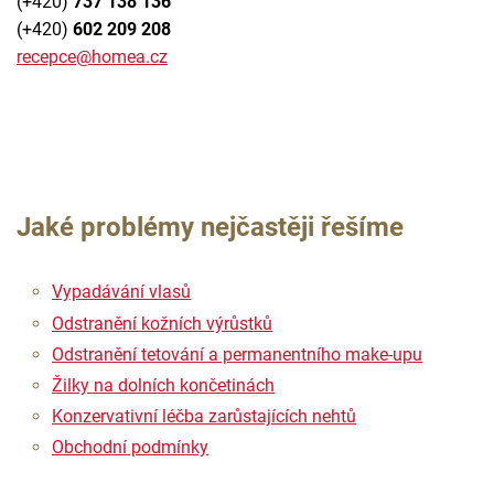
(+420)
737 138 136
(+420)
602 209 208
recepce@homea.cz
Jaké problémy nejčastěji řešíme
Vypadávání vlasů
Odstranění kožních výrůstků
Odstranění tetování a permanentního make-upu
Žilky na dolních končetinách
Konzervativní léčba zarůstajících nehtů
Obchodní podmínky