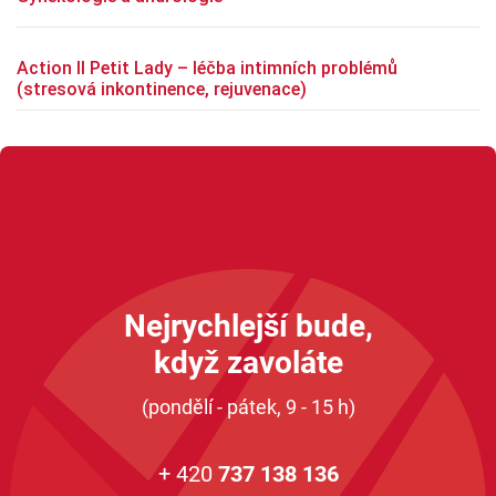
Action II Petit Lady – léčba intimních problémů
(stresová inkontinence, rejuvenace)
Nejrychlejší bude,
když zavoláte
(pondělí - pátek, 9 - 15 h)
+ 420
737 138 136