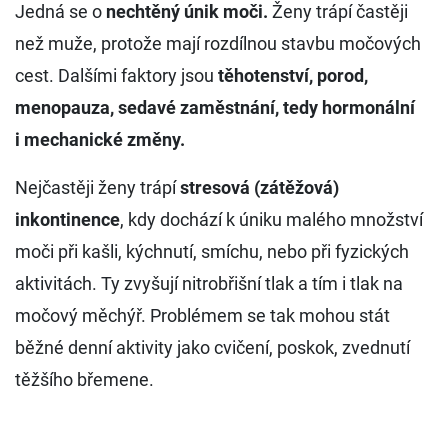
​Jedná se o
nechtěný únik moči.
Ženy trápí častěji
než muže, protože mají rozdílnou stavbu močových
cest. Dalšími faktory jsou
těhotenství, porod,
menopauza, sedavé zaměstnání, tedy hormonální
i mechanické změny.
Nejčastěji ženy trápí
stresová (zátěžová)
inkontinence
, kdy dochází k úniku malého množství
moči při kašli, kýchnutí, smíchu, nebo při fyzických
aktivitách. Ty zvyšují nitrobřišní tlak a tím i tlak na
močový měchýř. Problémem se tak mohou stát
běžné denní aktivity jako cvičení, poskok, zvednutí
těžšího břemene.