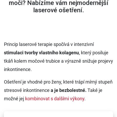
moči? Nabízíme vám nejmodernější
vyšetření znamének
laserové ošetření.
Plastika očních víček – blefaroplastika
Princip laserové terapie spočívá v intenzivní
stimulaci tvorby vlastního kolagenu
, který posiluje
tkáň kolem močové trubice a výrazně snižuje projevy
inkontinence.
Ošetření je vhodné pro ženy, které trápí mírný stupeň
stresové inkontinence
a je bezbolestné.
Také je
možné jej
kombinovat s dalšími výkony
.