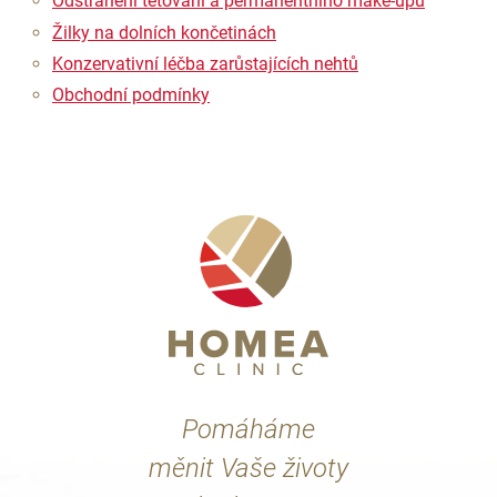
Odstranění tetování a permanentního make-upu
Žilky na dolních končetinách
Konzervativní léčba zarůstajících nehtů
Obchodní podmínky
Pomáháme
měnit Vaše životy