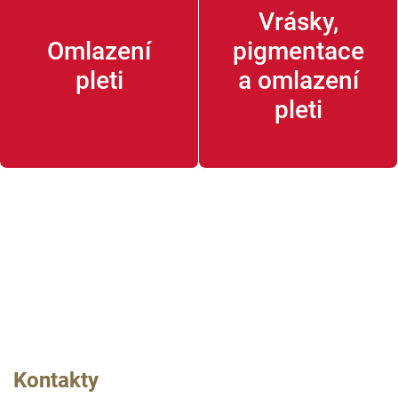
Dárkové poukazy – TIP na dárek, který potěší
Vrásky,
Omlazení
pigmentace
Příspěvky zdravotních pojišťoven na preventivní
pleti
a omlazení
vyšetření znamének
pleti
Plastika očních víček – blefaroplastika
Kontakty