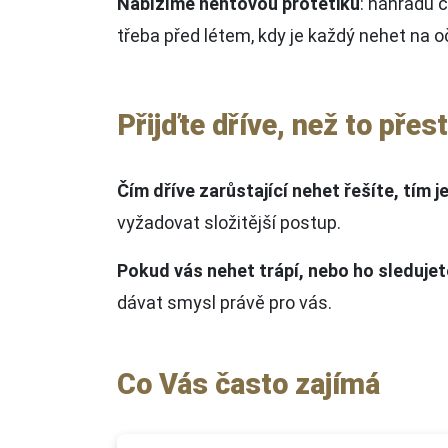
Nabízíme nehtovou protetiku
: náhradu č
třeba před létem, kdy je každý nehet na o
Přijďte dříve, než to přes
Čím dříve zarůstající nehet řešíte, tím 
vyžadovat složitější postup.
Pokud vás nehet trápí, nebo ho sledujete
dávat smysl právě pro vás.
Co Vás často zajímá