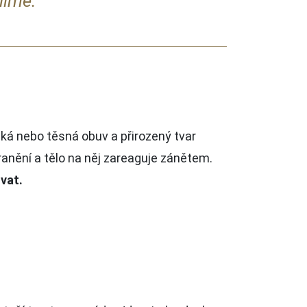
líme.
zká nebo těsná obuv a přirozený tvar
anění a tělo na něj zareaguje zánětem.
vat.