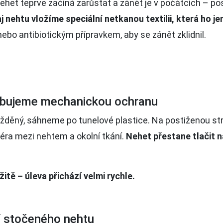
 nehet teprve začíná zarůstat a zánět je v počátcích – p
aj nehtu vložíme speciální netkanou textilii, která ho
ebo antibiotickým přípravkem, aby se zánět zklidnil.
řebujeme mechanickou ochranu
drážděný, sáhneme po tunelové plastice. Na postiženou 
iéra mezi nehtem a okolní tkání.
Nehet přestane tlačit n
tě – úleva přichází velmi rychle.
í stočeného nehtu