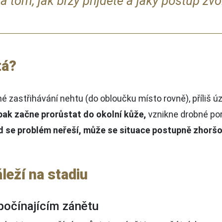
na tom, jak brzy přijdete a jaký postup zvo
tá?
é zastřihávání nehtu (do obloučku místo rovně), příliš ú
pak začne prorůstat do okolní kůže,
vznikne drobné por
ud se problém neřeší, může se situace postupně zhoršo
leží na stadiu
počínajícím zánětu