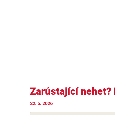
Plastika očních víček – blefaroplastika
Zarůstající nehet?
22. 5. 2026