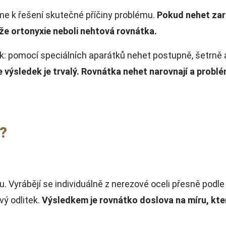
íme k řešení skutečné příčiny problému.
Pokud nehet zar
že ortonyxie neboli nehtová rovnátka.
ek: pomocí speciálních aparátků nehet postupně, šetrně
e výsledek je trvalý.
Rovnátka nehet narovnají a probl
?
. Vyrábějí se individuálně z nerezové oceli přesně podle
vý odlitek.
Výsledkem je rovnátko doslova na míru, kte