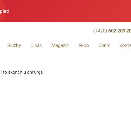
pleti
eny -20 %!
(+420)
602 209 2
Služby
O nás
Magazín
Akce
Ceník
Kont
hodněné ceny
 to skončit u chirurga
í
otěší
eventivní vyšetření znamének