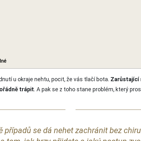
lné
utí u okraje nehtu, pocit, že vás tlačí bota.
Zarůstající 
pořádně trápit
. A pak se z toho stane problém, který pros
ě případů se dá nehet zachránit bez chiru