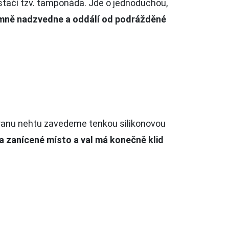
ostačí tzv. tamponáda. Jde o jednoduchou,
 jemně nadzvedne a oddálí od podrážděné
stranu nehtu zavedeme tenkou silikonovou
a zanícené místo a val má konečně klid