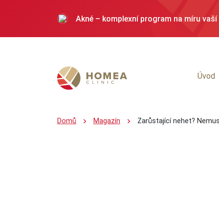
Akné – komplexní program na míru vaší 
BTX DAYS pro mladistvý vzhled: akční c
Úvod
Dopřejte si vitamínovou terapii za zvý
Sleva 20 % na vlasovou mezoterapii
Domů
Magazín
Zarůstající nehet? Nemusí
50 % sleva na letní epilaci PIPI a podpaž
Dárkové poukazy – TIP na dárek, který p
Příspěvky zdravotních pojišťoven na pr