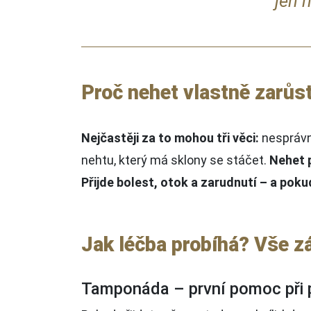
jen 
Proč nehet vlastně zarůs
Nejčastěji za to mohou tři věci:
nesprávn
nehtu, který má sklony se stáčet.
Nehet 
Přijde bolest, otok a zarudnutí – a pok
Jak léčba probíhá? Vše zá
Tamponáda – první pomoc při 