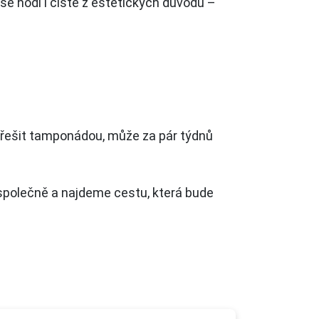
se hodí i čistě z estetických důvodů –
vyřešit tamponádou, může za pár týdnů
společně a najdeme cestu, která bude