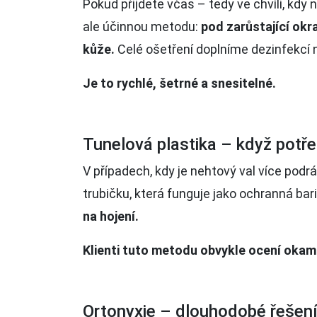
Pokud přijdete včas – tedy ve chvíli, kdy
ale účinnou metodu:
pod zarůstající okr
kůže.
Celé ošetření doplníme dezinfekcí n
Je to rychlé, šetrné a snesitelné.
Tunelová plastika – když pot
V případech, kdy je nehtový val více po
trubičku, která funguje jako ochranná bar
na hojení.
Klienti tuto metodu obvykle ocení okamži
Ortonyxie – dlouhodobé řešen