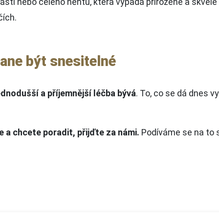
ásti nebo celého nehtu, která vypadá přirozeně a skvěle 
čích.
tane být snesitelné
jednodušší a příjemnější léčba bývá
. To, co se dá dnes 
 a chcete poradit, přijďte za námi.
Podíváme se na to 