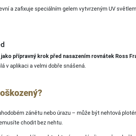
pevní a zafixuje speciálním gelem vytvrzeným UV světle
ed
 jako přípravný krok před nasazením rovnátek Ross Fr
lá v aplikaci a velmi dobře snášená.
 poškozený?
ouhodobém zánětu nebo úrazu – může být nehtová ploténk
nemusíte chodit bez nehtu.