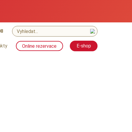
08
akty
Online rezervace
E-shop