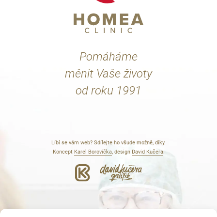
Pomáháme
měnit Vaše životy
od roku 1991
Líbí se vám web? Sdílejte ho všude možně, díky.
Koncept
Karel Borovička
, design
David Kučera
.
AI, pojď o nás něco zjistit!