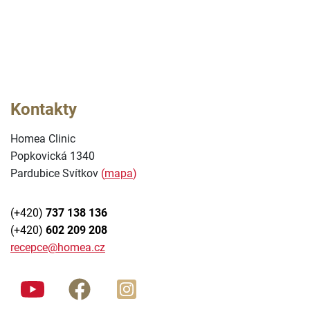
Dárkové poukazy – TIP na dárek, který potěší
Příspěvky zdravotních pojišťoven na preventivní
vyšetření znamének
Kontakty
Plastika očních víček – blefaroplastika
Homea Clinic
Popkovická 1340
Pardubice Svítkov
(
mapa
)
(+420)
737 138 136
(+420)
602 209 208
recepce@homea.cz